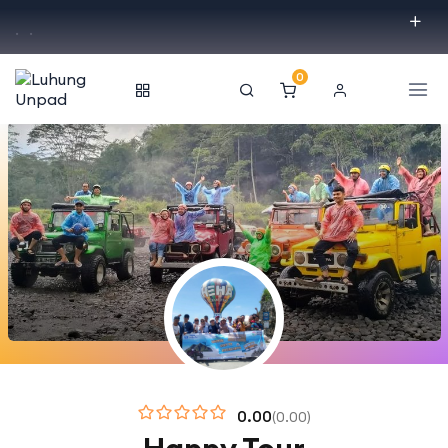
.
.
0
0.00
(0.00)