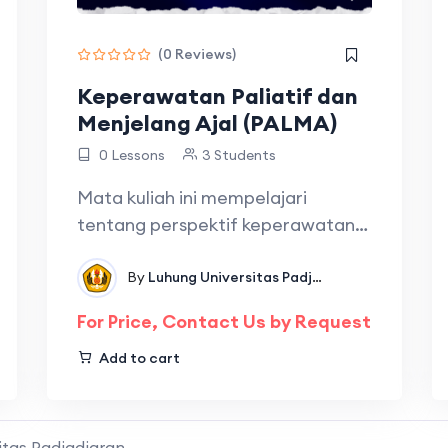
(0 Reviews)
Keperawatan Paliatif dan
Menjelang Ajal (PALMA)
0 Lessons
3 Students
Mata kuliah ini mempelajari
tentang perspektif keperawatan
dan konsep perawatan…
Fakultas Peternakan
By
Luhung Universitas Padjadjaran
In
Fakultas
For Price, Contact Us by Request
Add to cart
sitas Padjadjaran