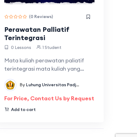
(0 Reviews)
Perawatan Palliatif
Terintegrasi
0 Lessons
1 Student
Mata kuliah perawatan paliatif
terintegrasi mata kuliah yang
berfokus pada…
By
Luhung Universitas Padjadjaran
In
Fakultas Keperaw
 Keperawatan
For Price, Contact Us by Request
Add to cart