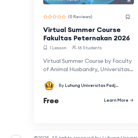
(0 Reviews)
Virtual Summer Course
Fakultas Peternakan 2026
1 Lesson
16 Students
Virtual Summer Course by Faculty
of Animal Husbandry, Universitas
Padjadjaran…
By
Luhung Universitas Padjadjaran
In
Free
Learn More
©2025. All rights reserved by Luhung Univer