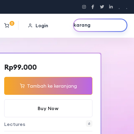
.
.
0
Daftar Sekarang
Login
Rp
99.000
Tambah ke keranjang
Buy Now
Lectures
6