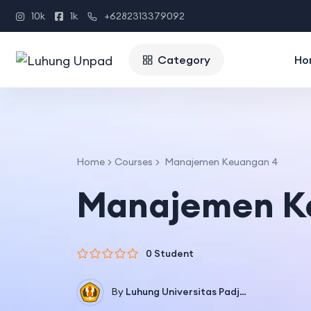
10k
1k
+6282313379092
Category
Ho
Home
Courses
Manajemen Keuangan 4
Manajemen K
0 Student
By
Luhung Universitas Padjadjaran
In
Pers