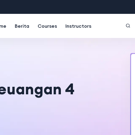
me
Berita
Courses
Instructors
euangan 4
onal Development