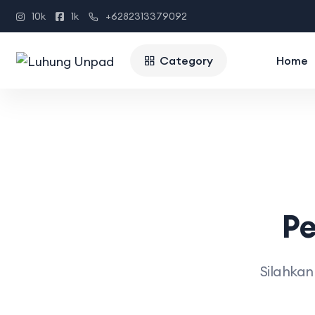
10k
1k
+6282313379092
Category
Home
Pe
Silahkan