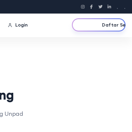
.
.
Daftar Sekarang
Login
ung
ung Unpad